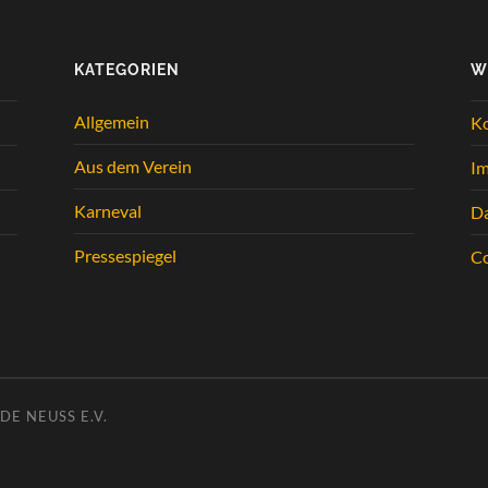
KATEGORIEN
W
Allgemein
K
Aus dem Verein
I
Karneval
Da
Pressespiegel
Co
E NEUSS E.V.