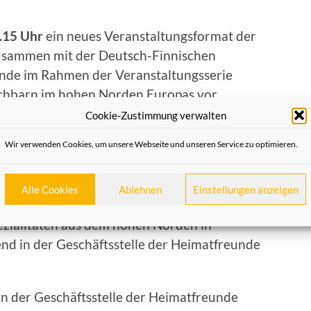
.15 Uhr
ein neues Veranstaltungsformat der
usammen mit der Deutsch-Finnischen
eunde im Rahmen der Veranstaltungsserie
achbarn im hohen Norden Europas vor.
Cookie-Zustimmung verwalten
nnland ist mehr als Sauna, Pisa oder 1000
blöcken wird über das finnische Nationalepos
Wir verwenden Cookies, um unsere Webseite und unseren Service zu optimieren.
 Finnlands, die Kultur und die finnische
d und Ton berichtet. Eine kleine
Alle Cookies
Ablehnen
Einstellungen anzeigen
nland rundet die Veranstaltung ab. Im
ezialitäten aus dem hohen Norden in
d in der Geschäftsstelle der Heimatfreunde
in der Geschäftsstelle der Heimatfreunde