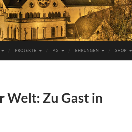
e.V.
PROJEKTE
AG
EHRUNGEN
SHOP
r Welt: Zu Gast in