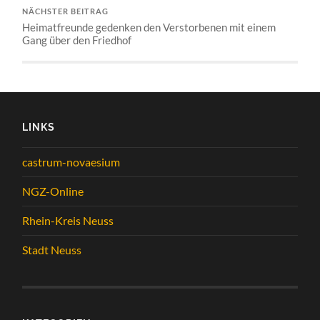
NÄCHSTER BEITRAG
Heimatfreunde gedenken den Verstorbenen mit einem
Gang über den Friedhof
LINKS
castrum-novaesium
NGZ-Online
Rhein-Kreis Neuss
Stadt Neuss