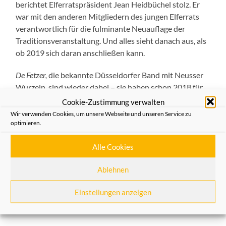
berichtet Elferratspräsident Jean Heidbüchel stolz. Er
war mit den anderen Mitgliedern des jungen Elferrats
verantwortlich für die fulminante Neuauflage der
Traditionsveranstaltung. Und alles sieht danach aus, als
ob 2019 sich daran anschließen kann.
De Fetzer,
die bekannte Düsseldorfer Band mit Neusser
Wurzeln, sind wieder dabei – sie haben schon 2018 für
ordentlich Stimmung gesorgt mit ihren Hits wie dem
Cookie-Zustimmung verwalten
„Insellied“. Viele andere Künstler haben ihr Debüt beim
Wir verwenden Cookies, um unsere Webseite und unseren Service zu
Ovend: So wie die
Stewardess Marina, die fliegende
optimieren.
Holländerin
oder die Band
Kölsch Royal.
Mit dabei ist
Alle Cookies
natürlich wieder der Nüsser Jong
Markus Titschnegg
, der
das Sessionslied anstimmen wird. Ein Highlight wird
Ablehnen
auch der
Köbes Volker Passow
aus Grefrath sein, der
stadtweit bekannt ist für seine Büttenreden und
Einstellungen anzeigen
Bühnenauftritte. Ganz lokal ist der Gewinner der
Talentprobe, der Sänger
Chris Kaufman
n aus Kaarst.