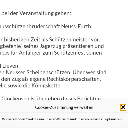
bei der Veranstaltung geben:
anusschützenbruderschaf
t Neuss-Furth
r bisherigen Zeit als Schützenmeister vor.
ugbefehle“ seines Jägerzug präsentieren und
Tipps für Anfänger zum Schützenfest seinen
l Lieven
den Neusser Scheibenschützen. Über wer sind
d den Zug als eigene Rechtskörperschaften.
lle sowie die Königskette.
 Glockenspiels über eben dieses Berichten
Cookie-Zustimmung verwalten
Wir verwenden Cookies, um unsere Webseite und unseren Service zu optimieren.
Neuss e.V. lädt auch in diesem Jahr