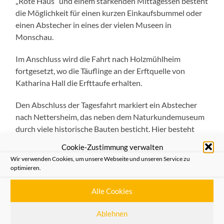
„Rote Haus“ und einem stärkenden Mittagessen besteht
die Möglichkeit für einen kurzen Einkaufsbummel oder
einen Abstecher in eines der vielen Museen in
Monschau.
Im Anschluss wird die Fahrt nach Holzmühlheim
fortgesetzt, wo die Täuflinge an der Erftquelle von
Katharina Hall die Erfttaufe erhalten.
Den Abschluss der Tagesfahrt markiert ein Abstecher
nach Nettersheim, das neben dem Naturkundemuseum
durch viele historische Bauten besticht. Hier besteht
auch die Möglichkeit in eines der vielen Cafés
Cookie-Zustimmung verwalten
einzukehren.
Wir verwenden Cookies, um unsere Webseite und unseren Service zu
optimieren.
Die Teilnahmegebühr beträgt 19,95 €. Karten sind in der
Geschäftsstelle der Heimatfreunde Neuss, Michaelstr.
Alle Cookies
67 und in der Einhorn-Apotheke, Büchel 21 erhältlich.
Die Abfahrt erfolgt mit dem Bus um 9.00 Uhr an der
Ablehnen
Bushaltestelle Rheinisches Landestheater. Die Rückkehr