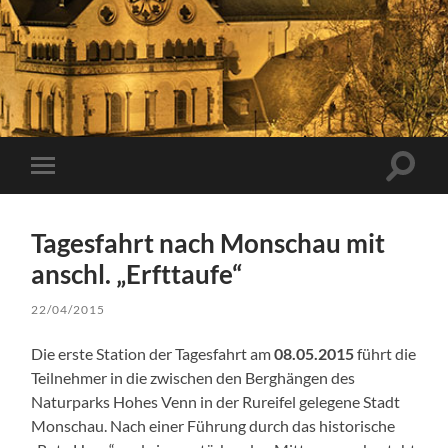
Suchfe
Mobile-
ein-/a
Menü
ein-/ausblenden
Tagesfahrt nach Monschau mit
anschl. „Erfttaufe“
22/04/2015
Die erste Station der Tagesfahrt am
08.05.2015
führt die
Teilnehmer in die zwischen den Berghängen des
Naturparks Hohes Venn in der Rureifel gelegene Stadt
Monschau. Nach einer Führung durch das historische