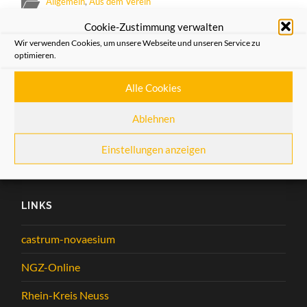
Allgemein
,
Aus dem Verein
Cookie-Zustimmung verwalten
VORHERIGER BEITRAG
Wir verwenden Cookies, um unsere Webseite und unseren Service zu
optimieren.
Für den Fall, dass Sie noch eine Kleinigkeit als
Weihnachtsgeschenk suchen: Wir hätten da etwas.
Alle Cookies
NÄCHSTER BEITRAG
Ablehnen
Vortrag „Fünf Maler und ihre Neusser Motive“
Einstellungen anzeigen
LINKS
castrum-novaesium
NGZ-Online
Rhein-Kreis Neuss