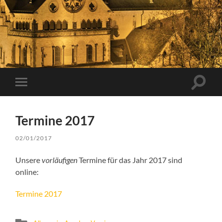
Suchfe
Mobile-
ein-/a
Menü
ein-/ausblenden
Termine 2017
02/01/2017
Unsere
vorläufigen
Termine für das Jahr 2017 sind
online:
Termine 2017