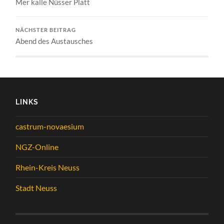
Mer kalle Nüsser Platt
NÄCHSTER BEITRAG
Abend des Austausches
LINKS
castrum-novaesium
NGZ-Online
Rhein-Kreis Neuss
Stadt Neuss