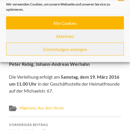
Wir verwenden Cookies, um unsere Webseite und unseren Service zu
Zinnplakette auf der charakteristische Gebäude der
optimieren.
Stadt abgebildet sind.
Alle Cookies
Die Umschrift lautet: „
OV LOSS – OV LASS, AN NÜSS
HALT FASS
“.
Ablehnen
In diesem Jahr werden ausgezeichnet:
Einstellungen anzeigen
Imke Kronhof, Dr. med Jana Pavlik, Paul Neuhäuser,
Peter Rebig, Johann-Andreas Werhahn
Die Verleihung erfolgt am
Samstag, dem 19. März 2016
um 11.00 Uhr
in der Geschäftsstelle der Heimatfreunde
auf der Michaelstr. 67.
Allgemein
,
Aus dem Verein
VORHERIGER BEITRAG