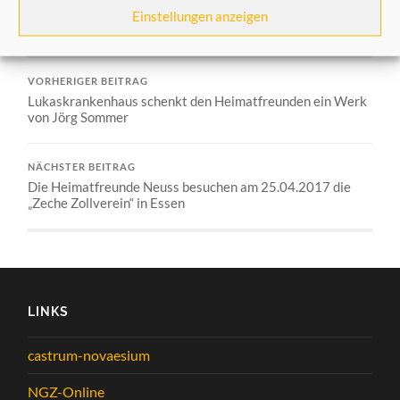
Einstellungen anzeigen
Allgemein
,
Aus dem Verein
VORHERIGER BEITRAG
Lukaskrankenhaus schenkt den Heimatfreunden ein Werk
von Jörg Sommer
NÄCHSTER BEITRAG
Die Heimatfreunde Neuss besuchen am 25.04.2017 die
„Zeche Zollverein“ in Essen
LINKS
castrum-novaesium
NGZ-Online