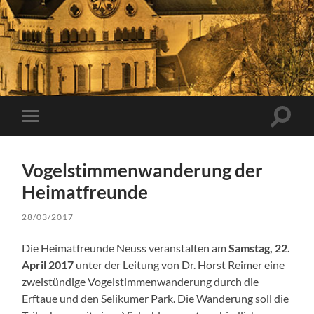
Suchfe
Mobile-
ein-/a
Menü
ein-/ausblenden
Vogelstimmenwanderung der
Heimatfreunde
28/03/2017
Die Heimatfreunde Neuss veranstalten am
Samstag, 22.
April 2017
unter der Leitung von Dr. Horst Reimer eine
zweistündige Vogelstimmenwanderung durch die
Erftaue und den Selikumer Park. Die Wanderung soll die