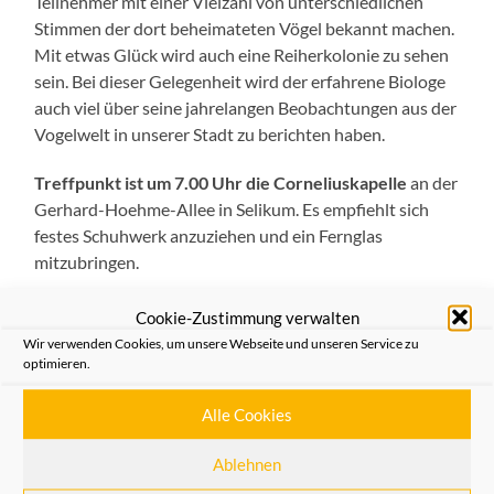
Teilnehmer mit einer Vielzahl von unterschiedlichen
Stimmen der dort beheimateten Vögel bekannt machen.
Mit etwas Glück wird auch eine Reiherkolonie zu sehen
sein. Bei dieser Gelegenheit wird der erfahrene Biologe
auch viel über seine jahrelangen Beobachtungen aus der
Vogelwelt in unserer Stadt zu berichten haben.
Treffpunkt ist um 7.00 Uhr die Corneliuskapelle
an der
Gerhard-Hoehme-Allee in Selikum. Es empfiehlt sich
festes Schuhwerk anzuziehen und ein Fernglas
mitzubringen.
Wegen der begrenzten Teilnehmerzahl ist eine vorherige
Cookie-Zustimmung verwalten
Anmeldung in der Geschäftsstelle der Heimatfreunde an
Wir verwenden Cookies, um unsere Webseite und unseren Service zu
der Michaelstraße 67 oder in der Einhorn-Apotheke am
optimieren.
Büchel erforderlich.
Alle Cookies
Der Teilnehmerpreis beträgt für Mitglieder 3,00 € und
Ablehnen
5,00 € für Nichtmitglieder.