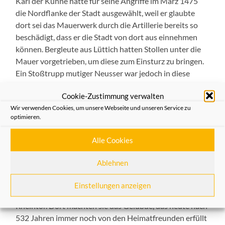
Karl der Kühne hatte für seine Angriffe im März 1475
die Nordflanke der Stadt ausgewählt, weil er glaubte
dort sei das Mauerwerk durch die Artillerie bereits so
beschädigt, dass er die Stadt von dort aus einnehmen
können. Bergleute aus Lüttich hatten Stollen unter die
Mauer vorgetrieben, um diese zum Einsturz zu bringen.
Ein Stoßtrupp mutiger Neusser war jedoch in diese
Stollen eingedrungen und hatte sie zerstört. Dennoch
Cookie-Zustimmung verwalten
gelang es den Truppen Karls in das vordere Mauerwerk
Wir verwenden Cookies, um unsere Webseite und unseren Service zu
im Bereich des Rheintores – dort wo sich heute die
optimieren.
Rheinstraße und das Parkhaus befinden – einzudringen
und einen Teil der Mauer um das Rheintor schwer zu
Alle Cookies
beschädigen. Hermann von Hessen befürchtete den Sieg
des Belagerers, der geschworen hatte, alle Neusser –
Ablehnen
Männer, Frauen und Kinder – zu töten. In großer Not
zogen die Neusser in einer feierlichen Prozession und
Einstellungen anzeigen
dem Schrein mit den Gebeinen des Hl. Quirinus an das
Rheintor. Dort machten sie das Gelübde, das heute nach
532 Jahren immer noch von den Heimatfreunden erfüllt