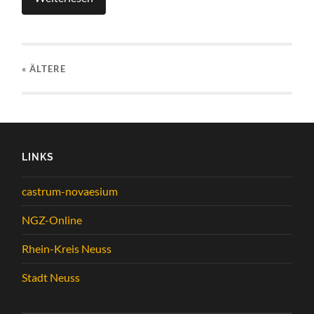
« ÄLTERE
LINKS
castrum-novaesium
NGZ-Online
Rhein-Kreis Neuss
Stadt Neuss