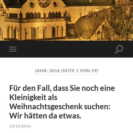
Suchfe
Mobile-
ein-/a
Menü
ein-/ausblenden
JAHR:
2016
(SEITE 1 VON 29)
Für den Fall, dass Sie noch eine
Kleinigkeit als
Weihnachtsgeschenk suchen:
Wir hätten da etwas.
23/12/2016