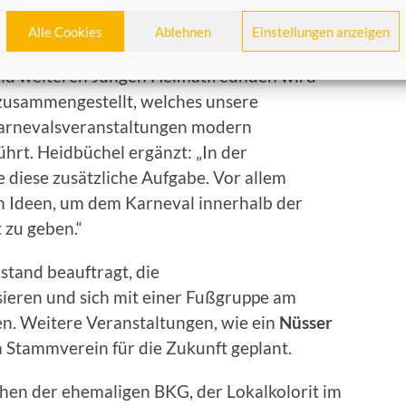
BKG ist es mir eine Herzensangelegenheit den
b Heimatfreunde zu begleiten.“
Alle Cookies
Ablehnen
Einstellungen anzeigen
nd weiteren Jungen Heimatfreunden wird
 zusammengestellt, welches unsere
Karnevalsveranstaltungen modern
ührt. Heidbüchel ergänzt: „In der
diese zusätzliche Aufgabe. Vor allem
n Ideen, um dem Karneval innerhalb der
 zu geben.“
tand beauftragt, die
sieren und sich mit einer Fußgruppe am
n. Weitere Veranstaltungen, wie ein
Nüsser
Stammverein für die Zukunft geplant.
hen der ehemaligen BKG, der Lokalkolorit im