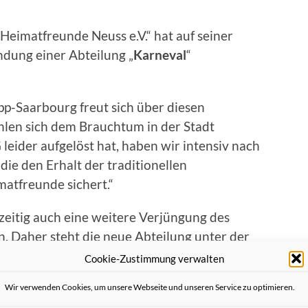
Heimatfreunde Neuss e.V.“ hat auf seiner
ndung einer Abteilung „
Karneval
“
p-Saarbourg freut sich über diesen
len sich dem Brauchtum in der Stadt
leider aufgelöst hat, haben wir intensiv nach
 die den Erhalt der traditionellen
atfreunde sichert.“
zeitig auch eine weitere Verjüngung des
. Daher steht die neue Abteilung unter der
üchel
, dem 24-jährigem Geschäftsführer des
Cookie-Zustimmung verwalten
 wird die Gruppe federführend durch den
Wir verwenden Cookies, um unsere Webseite und unseren Service zu optimieren.
 Jens Hartmann
begleitet: „Als ehemaliges