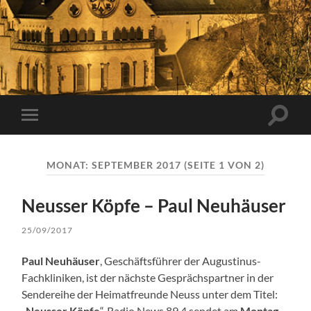
Suchfe
Mobile-
ein-/a
Menü
ein-/ausblenden
MONAT:
SEPTEMBER 2017
(SEITE 1 VON 2)
Neusser Köpfe – Paul Neuhäuser
25/09/2017
Paul Neuhäuser
, Geschäftsführer der Augustinus-
Fachkliniken, ist der nächste Gesprächspartner in der
Sendereihe der Heimatfreunde Neuss unter dem Titel:
„
Neusser Köpfe
“. Radio News 89,4 sendet am
Montag,