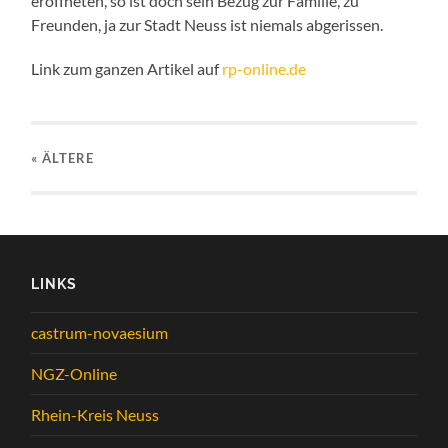
eröffneten, so ist doch sein Bezug zur Familie, zu
Freunden, ja zur Stadt Neuss ist niemals abgerissen.
Link zum ganzen Artikel auf
rp-online.de
« ÄLTERE
LINKS
castrum-novaesium
NGZ-Online
Rhein-Kreis Neuss