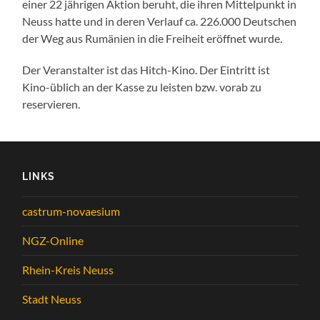
einer 22 jährigen Aktion beruht, die ihren Mittelpunkt in
Neuss hatte und in deren Verlauf ca. 226.000 Deutschen
der Weg aus Rumänien in die Freiheit eröffnet wurde.
Der Veranstalter ist das Hitch-Kino. Der Eintritt ist
Kino-üblich an der Kasse zu leisten bzw. vorab zu
reservieren.
LINKS
castrum-novaesium
NGZ-Online
Rhein-Kreis Neuss
Stadt Neuss