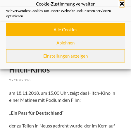
Cookie-Zustimmung verwalten
fand die zweite Jecke Talentprobe für den Nüsser Ovend
Wir verwenden Cookies, um unsere Webseite und unseren Service zu
statt. Gewonnen hat der Kaarster Christian Kauffmann!
optimieren.
Weiterlesen
Alle Cookies
Ablehnen
Einstellungen anzeigen
Veranstaltungshinweis des
Hitch-Kinos
22/10/2018
am 18.11.2018, um 15.00 Uhr, zeigt das Hitch-Kino in
einer Matinee mit Podium den Film:
„
Ein Pass für Deutschland
“
der zu Teilen in Neuss gedreht wurde, der im Kern auf