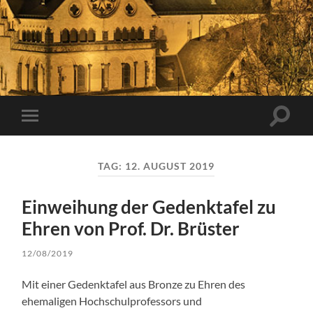
Suchfe
Mobile-
ein-/a
Menü
ein-/ausblenden
TAG:
12. AUGUST 2019
Einweihung der Gedenktafel zu
Ehren von Prof. Dr. Brüster
12/08/2019
Mit einer Gedenktafel aus Bronze zu Ehren des
ehemaligen Hochschulprofessors und