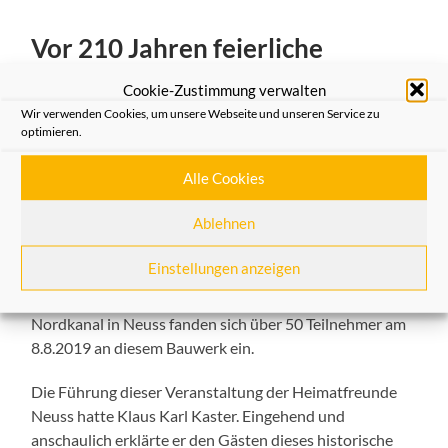
Vor 210 Jahren feierliche
Einweihung des Epanchoir in
Cookie-Zustimmung verwalten
Neuss – eine Erinnerung durch
Wir verwenden Cookies, um unsere Webseite und unseren Service zu
optimieren.
die Heimatfreunde Neuss am
8.8.2019 –
Alle Cookies
12/08/2019
Ablehnen
In Erinnerung an die nahezu auf den Tag genau 210
Einstellungen anzeigen
Jahre zurückliegende feierliche Einweihung des
Wasserkreuzungsbauwerks – Epanchoir – am
Nordkanal in Neuss fanden sich über 50 Teilnehmer am
8.8.2019 an diesem Bauwerk ein.
Die Führung dieser Veranstaltung der Heimatfreunde
Neuss hatte Klaus Karl Kaster. Eingehend und
anschaulich erklärte er den Gästen dieses historische