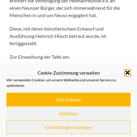
erinnert die Vereinigung der Heimatfreunde e.V. an
einen Neusser Bürger, der sich immerwährend für die
Menschen in und um Neuss engagiert hat.
Diese, mit deren künstlerischem Entwurf und
Ausführung Heinrich Hüsch betraut wurde, ist
fertiggestellt.
Zur Einweihung der Tafel am:
Dienstag, den 20.08.2019, 11:00 Uhr
Cookie-Zustimmung verwalten
am Haus der Familie, Erftstrasse 74, 41460
Wir verwenden Cookies, um unsere Webseite und unseren Service zu
optimieren.
möchten die Heimatfreunde Neuss sehr herzlich
einladen.
Alle Cookies
Ablehnen
Allgemein
,
Aus dem Verein
Einstellungen anzeigen
VORHERIGER BEITRAG