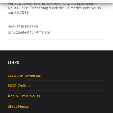
Vor 210 Jahren feierliche Einweihung des Epanchoir in
Neuss – eine Erinnerung durch die Heimatfreunde Neuss
am 8.8.2019 –
NÄCHSTER BEITRAG
Schützenfest für Anfänger
LINKS
castrum-novaesium
NGZ-Online
Rhein-Kreis Neuss
Stadt Neuss