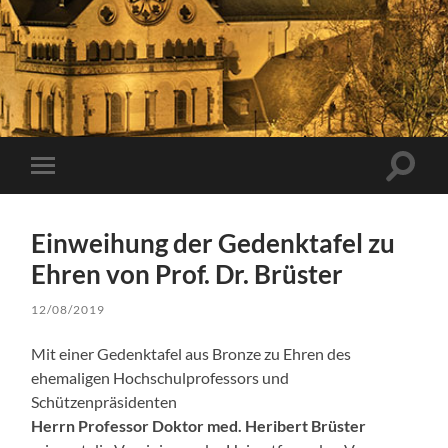
Suchfe
Mobile-
ein-/a
Menü
ein-/ausblenden
Einweihung der Gedenktafel zu
Ehren von Prof. Dr. Brüster
12/08/2019
Mit einer Gedenktafel aus Bronze zu Ehren des
ehemaligen Hochschulprofessors und
Schützenpräsidenten
Herrn Professor Doktor med. Heribert Brüster