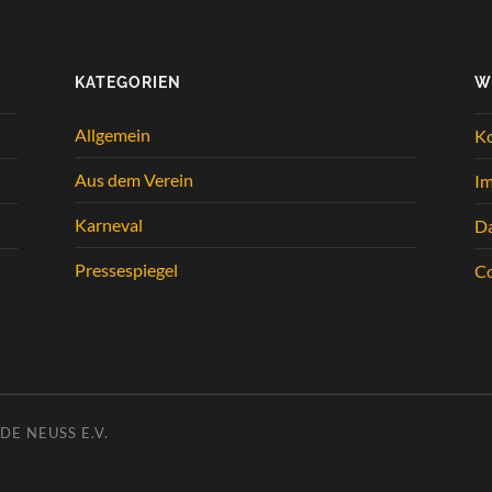
KATEGORIEN
W
Allgemein
K
Aus dem Verein
I
Karneval
Da
Pressespiegel
Co
E NEUSS E.V.