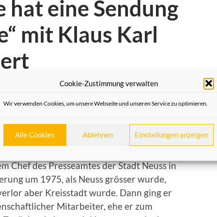
 hat eine Sendung
“ mit Klaus Karl
ert
Cookie-Zustimmung verwalten
Wir verwenden Cookies, um unsere Webseite und unseren Service zu optimieren.
arl Kaster seinen 80. Geburtstag begehen.
 hat er im Gespräch mit seinem Freund Heinz
Alle Cookies
Ablehnen
Einstellungen anzeigen
reichen Leben berichtet.
em Chef des Presseamtes der Stadt Neuss in
erung um 1975, als Neuss grösser wurde,
t verlor aber Kreisstadt wurde. Dann ging er
nschaftlicher Mitarbeiter, ehe er zum