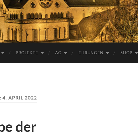
e.V.
PROJEKTE
AG
EHRUNGEN
SHOP
:
4. APRIL 2022
pe der