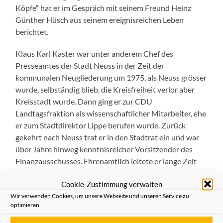
Köpfe“ hat er im Gespräch mit seinem Freund Heinz
Günther Hüsch aus seinem ereignisreichen Leben
berichtet.
Klaus Karl Kaster war unter anderem Chef des
Presseamtes der Stadt Neuss in der Zeit der
kommunalen Neugliederung um 1975, als Neuss grösser
wurde, selbständig blieb, die Kreisfreiheit verlor aber
Kreisstadt wurde. Dann ging er zur CDU
Landtagsfraktion als wissenschaftlicher Mitarbeiter, ehe
er zum Stadtdirektor Lippe berufen wurde. Zurück
gekehrt nach Neuss trat er in den Stadtrat ein und war
über Jahre hinweg kenntnisreicher Vorsitzender des
Finanzausschusses. Ehrenamtlich leitete er lange Zeit
den Sozialdienst katholischer Männer, ist jetzt
Cookie-Zustimmung verwalten
geschäftsführendes Vorstandsmitglied des Augustinus
Wir verwenden Cookies, um unsere Webseite und unseren Service zu
Hospiz Vereins und wirkte bei historischen und
optimieren.
mundartlichen Sendungen der Heimatfreunde mit.