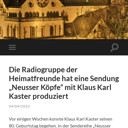
Suchfe
Mobile-
ein-/a
Menü
ein-/ausblenden
Die Radiogruppe der
Heimatfreunde hat eine Sendung
„Neusser Köpfe“ mit Klaus Karl
Kaster produziert
04/04/2022
Vor einigen Wochen konnte Klaus Karl Kaster seinen
80. Geburtstag begehen. In der Sendereihe „Neusser