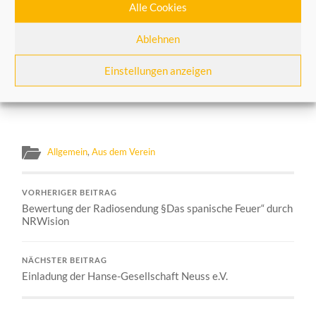
Alle Cookies
Noch manches mehr gibt er in dem Gespräch preis, das
Radio News 89,4 am
14. April 2022 ab 20 h
ausstrahlen
Ablehnen
wird. Aufgezeichnet wurde die Sendung im
Medienzentrum des Rhein-Kreises Neuss unter der
Einstellungen anzeigen
Leitung von Johannes Feser.
Allgemein
,
Aus dem Verein
VORHERIGER BEITRAG
Bewertung der Radiosendung §Das spanische Feuer“ durch
NRWision
NÄCHSTER BEITRAG
Einladung der Hanse-Gesellschaft Neuss e.V.