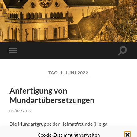
Suchfe
Mobile-
ein-/a
Menü
ein-/ausblenden
TAG:
1. JUNI 2022
Anfertigung von
Mundartübersetzungen
01/06/2022
Die Mundartgruppe der Heimatfreunde (Helga
Peppekus, Professor Wilhelm Schepping, Dr. Heinz
Cookie-Zustimmung verwalten
Günther Hüsch) hat für die Stadt Neuss – Kulturamt