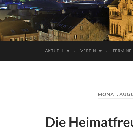
AKTUELL
VEREIN
TERMINE
MONAT:
AUGU
Die Heimatfre