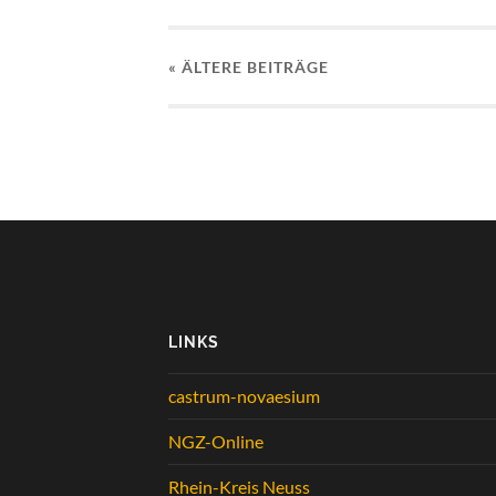
« ÄLTERE
BEITRÄGE
LINKS
castrum-novaesium
NGZ-Online
Rhein-Kreis Neuss