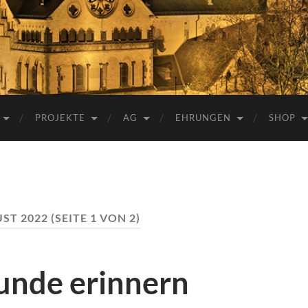
e.V.
PROJEKTE
AG
EHRUNGEN
SHOP
ST 2022
(SEITE 1 VON 2)
unde erinnern