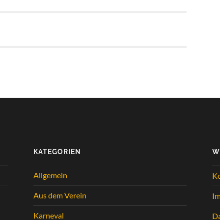
KATEGORIEN
W
Allgemein
K
Aus dem Verein
I
Karneval
Da