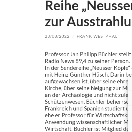
Reihe „Neusser
zur Ausstrahl
23/08/2022
/
FRANK WESTPHAL
Professor Jan Philipp Büchler stell
Radio News 89,4 zu seiner Person.
In der Sendereihe „Neusser Köpfe“
mit Heinz Günther Hüsch. Darin ber
aufgewachsen ist, über seine ehren
Kirche, über seine Neigung zur Musi
an der Archäologie und nicht zule
Schützenwesen. Büchler beherrscht 
Frankreich und Spanien studiert un
ehe er Professor für Wirtschaftskun
Anwendung wissenschaftlicher Me
Wirtschaft. Büchler ist Mitglied d