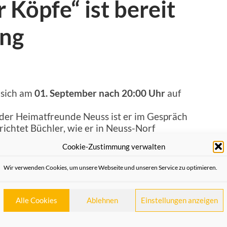
 Köpfe“ ist bereit
ung
t sich am
01. September nach 20:00 Uhr
auf
 der Heimatfreunde Neuss ist er im Gespräch
ichtet Büchler, wie er in Neuss-Norf
amtliche Tätigkeiten in der katholischen
Cookie-Zustimmung verwalten
k, zu sportlichen Erfolgen und sein Interesse
tzt seine Verankerung im Neusser
Wir verwenden Cookies, um unsere Webseite und unseren Service zu optimieren.
mehrere Sprachen perfekt, hat u.a. in
d gearbeitet -ebenso wie in Deutschland –
de wurde. Sein Spezialgebiet ist die
Alle Cookies
Ablehnen
Einstellungen anzeigen
thoden und Erkenntnisse in der modernen
es Stadtrates von Neuss und Vorsitzender der