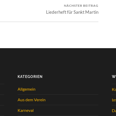
NÄCHSTER BEITRAG
Liederheft für Sankt Martin
KATEGORIEN
W
Allgemein
K
Aus dem Verein
I
Karneval
Da