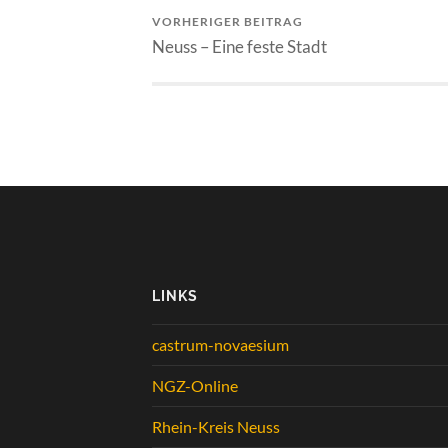
VORHERIGER BEITRAG
Neuss – Eine feste Stadt
LINKS
castrum-novaesium
NGZ-Online
Rhein-Kreis Neuss