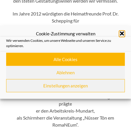
den steten Gestaltungswillen werden wir vermissen.
Im Jahre 2012 würdigten die Heimatfreunde Prof. Dr.
Schepping für
sein weitreichendes Schaffen mit dem Hermann von
Cookie-Zustimmung verwalten
Hessen-Preis.
Wir verwenden Cookies, um unsere Webseite und unseren Service zu
Weit mehr als ein Zeichen Anerkennung und
optimieren.
Wertschätzung
für sein Wirken in unserer Stadt.
Alle Cookies
Die Vereinigung der Heimatfreunde Neuss e.V.
Ablehnen
lag Prof. Dr. Wilhelm Schepping, auch wenn er in den
letzten Jahren
Einstellungen anzeigen
seines Lebens gesundheitlich eingeschränkt war,
bis zuletzt sehr am Herzen. Als Motor und Ideengeber
prägte
er den Arbeitskreis-Mundart,
als Schirmherr die Veranstaltung „Nüsser Tön em
RomaNEum“.