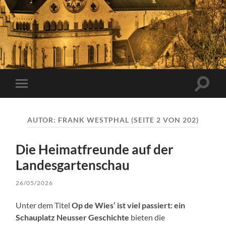
Suchfe
Mobile-
ein-/a
Menü
ein-/ausblenden
AUTOR:
FRANK WESTPHAL
(SEITE 2 VON 202)
Die Heimatfreunde auf der
Landesgartenschau
26/05/2026
Unter dem Titel
Op de Wies‘ ist viel passiert: ein
Schauplatz Neusser Geschichte
bieten die