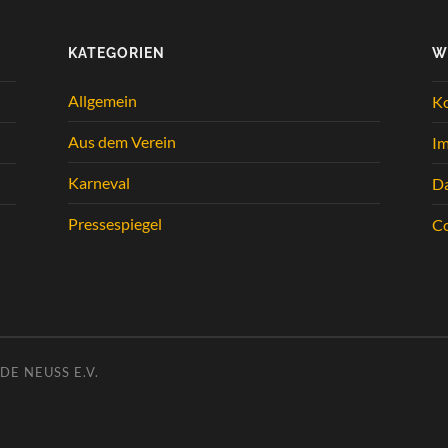
KATEGORIEN
W
Allgemein
K
Aus dem Verein
I
Karneval
Da
Pressespiegel
Co
E NEUSS E.V.