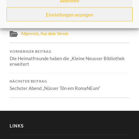
Ablehnen
Ziel der Veranstaltung war es, den
Einstellungen anzeigen
Generationenaustausch zu fördern.
Allgemein
,
Aus dem Verein
VORHERIGER BEITRAG
Die Heimatfreunde haben die „Kleine Neusser Bibliothek
erweitert
NÄCHSTER BEITRAG
Sechster Abend „Nüsser Tön em RomaNEum“
LINKS