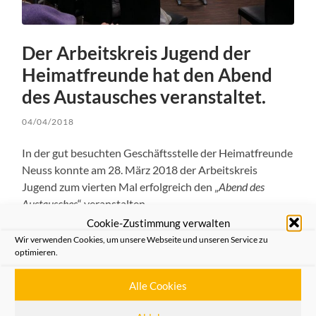
Der Arbeitskreis Jugend der
Heimatfreunde hat den Abend
des Austausches veranstaltet.
04/04/2018
In der gut besuchten Geschäftsstelle der Heimatfreunde
Neuss konnte am 28. März 2018 der Arbeitskreis
Jugend zum vierten Mal erfolgreich den „
Abend des
Austausches
“ veranstalten.
Cookie-Zustimmung verwalten
Die Vorträge von
Marga Heitzer
und
Dennis Volkeri
über
Wir verwenden Cookies, um unsere Webseite und unseren Service zu
ihre persönliche Bindung zu Neuss boten interessante
optimieren.
Einblicke und ermunterten die Gäste zum Gespräch
Alle Cookies
unter dem Motto:
Neuss gestern, heute und
übermorgen
.