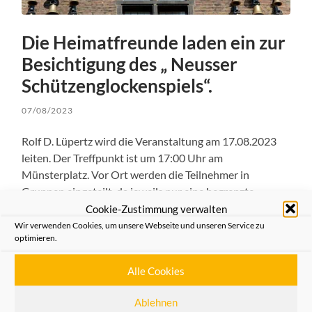
Die Heimatfreunde laden ein zur
Besichtigung des „ Neusser
Schützenglockenspiels“.
07/08/2023
Rolf D. Lüpertz wird die Veranstaltung am 17.08.2023
leiten. Der Treffpunkt ist um 17:00 Uhr am
Münsterplatz. Vor Ort werden die Teilnehmer in
Gruppen eingeteilt, da jeweils nur eine begrenzte
Teilnehmeranzahl zu dem Glockenspiel hinaufsteigen
Cookie-Zustimmung verwalten
kann. Die Besichtigung findet auch während der
Wir verwenden Cookies, um unsere Webseite und unseren Service zu
optimieren.
Reparatur des Glockenspiels statt.
Alle Cookies
Die Teilnahmekarten sind in der Geschäftsstelle der
Heimatfreunde zum Preis von 3.-€ für Mitglieder der
Ablehnen
Heimatfreunde und für 5.-€ erhältlich.