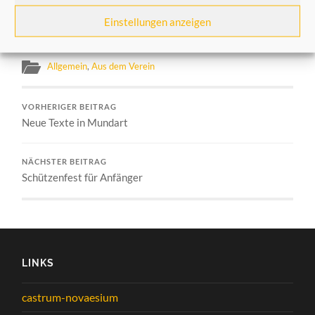
Einstellungen anzeigen
Foto: NGZ, Andreas Woitschützke
Allgemein
,
Aus dem Verein
VORHERIGER BEITRAG
Neue Texte in Mundart
NÄCHSTER BEITRAG
Schützenfest für Anfänger
LINKS
castrum-novaesium