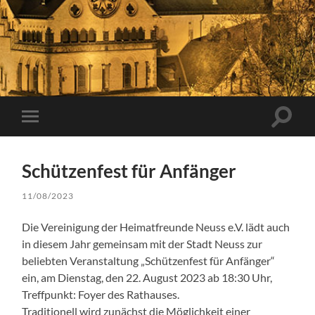
Suchfe
Mobile-
ein-/a
Menü
ein-/ausblenden
Schützenfest für Anfänger
11/08/2023
Die Vereinigung der Heimatfreunde Neuss e.V. lädt auch
in diesem Jahr gemeinsam mit der Stadt Neuss zur
beliebten Veranstaltung „Schützenfest für Anfänger“
ein, am Dienstag, den 22. August 2023 ab 18:30 Uhr,
Treffpunkt: Foyer des Rathauses.
Traditionell wird zunächst die Möglichkeit einer