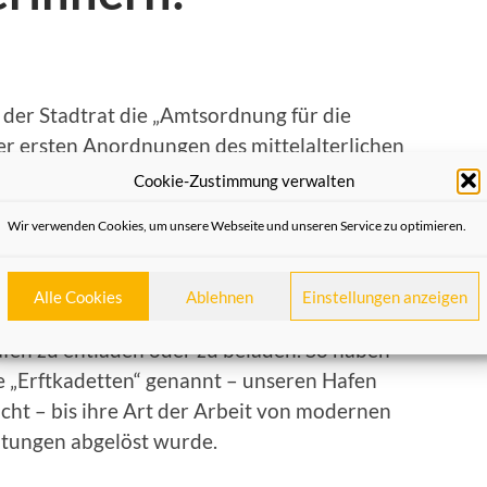
 der Stadtrat die „Amtsordnung für die
der ersten Anordnungen des mittelalterlichen
das Einkommen der Hafenarbeiter wie auch
Cookie-Zustimmung verwalten
ung der transportierten Güter sichern.
Wir verwenden Cookies, um unsere Webseite und unseren Service zu optimieren.
 eine Bürgerinitiative das Denkmal
rasse mit einem kleinen Volksfest
Alle Cookies
Ablehnen
Einstellungen anzeigen
ter, der einst schwere Lasten auf dem Rücken
afen zu entladen oder zu beladen. So haben
e „Erftkadetten“ genannt – unseren Hafen
cht – bis ihre Art der Arbeit von modernen
itungen abgelöst wurde.