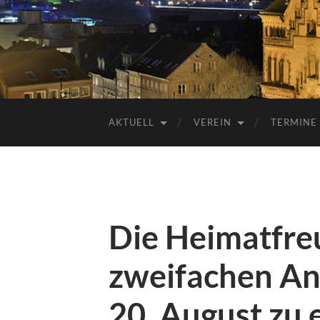
AKTUELL
VEREIN
TERMINE
Die Heimatfre
zweifachen Anl
20. August zu 