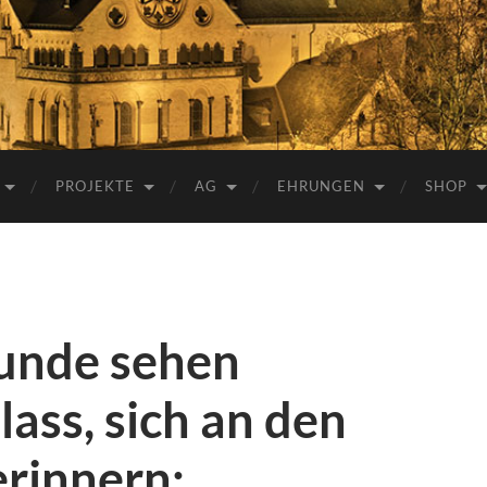
e.V.
PROJEKTE
AG
EHRUNGEN
SHOP
unde sehen
ass, sich an den
erinnern: