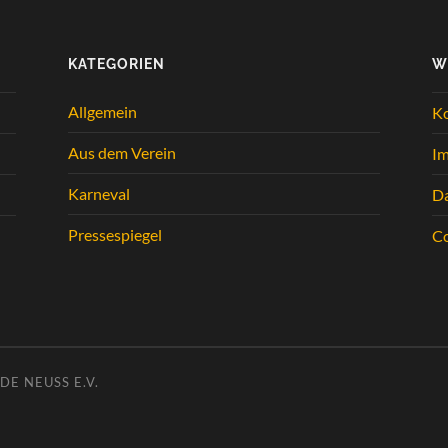
KATEGORIEN
W
Allgemein
K
Aus dem Verein
I
Karneval
Da
Pressespiegel
Co
E NEUSS E.V.