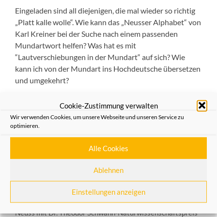
Eingeladen sind all diejenigen, die mal wieder so richtig
„Platt kalle wolle“. Wie kann das „Neusser Alphabet“ von
Karl Kreiner bei der Suche nach einem passenden
Mundartwort helfen? Was hat es mit
“Lautverschiebungen in der Mundart“ auf sich? Wie
kann ich von der Mundart ins Hochdeutsche übersetzen
und umgekehrt?
Lieblingsgedichte in Platt können mitgebracht und
Cookie-Zustimmung verwalten
vorgetragen werden. Bitte Stift und Papier mitbringen.
Wir verwenden Cookies, um unsere Webseite und unseren Service zu
Leitung: Helga Peppekus und Prof. Dr. Wilhelm
optimieren.
Schepping
Alle Cookies
Allgemein
,
Aus dem Verein
Ablehnen
Einstellungen anzeigen
VORHERIGER BEITRAG
Abiturientinnen und Abiturienten von den Heimatfreunden
Neuss mit Dr. Theodor Schwann-Naturwissenschaftspreis