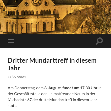
Suchfe
Mobile-
ein-/a
Menü
ein-/ausblenden
Dritter Mundarttreff in diesem
Jahr
31/07/2024
Am Donnerstag, dem
8. August, findet um 17.30 Uhr
in
der Geschäftsstelle der Heimatfreunde Neuss in der
Michaelstr. 67 der dritte Mundarttreff in diesem Jahr
statt.