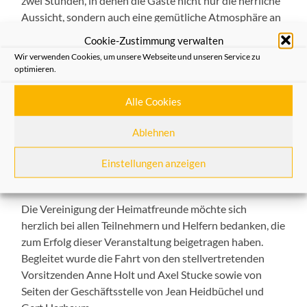
zwei Stunden, in denen die Gäste nicht nur die herrliche
Aussicht, sondern auch eine gemütliche Atmosphäre an
Bord genießen konnten. Der Pressesprecher der Neuss
Cookie-Zustimmung verwalten
Düsseldorfer Häfen begeisterte durch seine engagierte
Wir verwenden Cookies, um unsere Webseite und unseren Service zu
Führung und informative Begleitung während der Fahrt.
optimieren.
Für das leibliche Wohl war bestens gesorgt: Kaffee und
Alle Cookies
Kuchen wurden während der Fahrt serviert und trugen
zur entspannten und geselligen Stimmung bei. Die
Ablehnen
Veranstaltung bot den Teilnehmern eine wunderbare
Gelegenheit, sich auszutauschen, neue Kontakte zu
Einstellungen anzeigen
knüpfen.
Die Vereinigung der Heimatfreunde möchte sich
herzlich bei allen Teilnehmern und Helfern bedanken, die
zum Erfolg dieser Veranstaltung beigetragen haben.
Begleitet wurde die Fahrt von den stellvertretenden
Vorsitzenden Anne Holt und Axel Stucke sowie von
Seiten der Geschäftsstelle von Jean Heidbüchel und