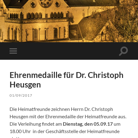
Suchfe
Mobile-
ein-/a
Menü
ein-/ausblenden
Ehrenmedaille für Dr. Christoph
Heusgen
01/09/2017
Die Heimatfreunde zeichnen Herrn Dr. Christoph
Heusgen mit der Ehrenmedaille der Heimatfreunde aus.
Die Verleihung findet am
Dienstag, den 05.09.17
um
18.00 Uhr in der Geschäftsstelle der Heimatfreunde