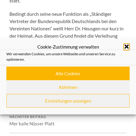
statt.
Bedingt durch seine neue Funktion als „Ständiger
Vertreter der Bundesrepublik Deutschlands bei den
Vereinten Nationen“ weilt Herr Dr. Heusgen nur kurz in
der Heimat. Aus diesem Grund findet die Verleihung
unmittelbar nach Schützenfest statt, hier marschiert Dr.
Cookie-Zustimmung verwalten
Christoph Heusgen in den Reihen der Neusser
Wir verwenden Cookies, um unsere Webseite und unseren Service zu
Schützenlust, im Zug „Nur So“ mit.
optimieren.
Alle Cookies
Allgemein
,
Aus dem Verein
Ablehnen
VORHERIGER BEITRAG
Spontane Reinigungsaktion am Ehrenmal
Einstellungen anzeigen
NÄCHSTER BEITRAG
Mer kalle Nüsser Platt