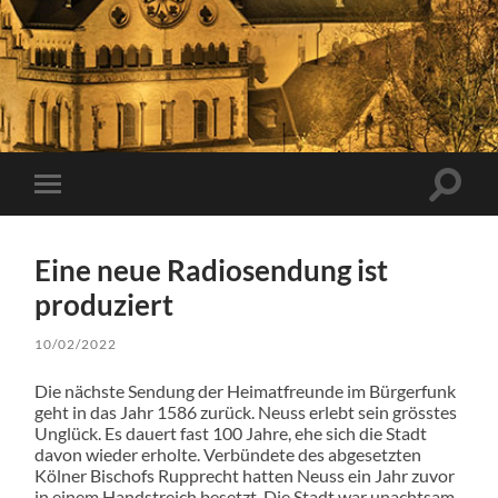
Suchfe
Mobile-
ein-/a
Menü
ein-/ausblenden
Eine neue Radiosendung ist
produziert
10/02/2022
Die nächste Sendung der Heimatfreunde im Bürgerfunk
geht in das Jahr 1586 zurück. Neuss erlebt sein grösstes
Unglück. Es dauert fast 100 Jahre, ehe sich die Stadt
davon wieder erholte. Verbündete des abgesetzten
Kölner Bischofs Rupprecht hatten Neuss ein Jahr zuvor
in einem Handstreich besetzt. Die Stadt war unachtsam