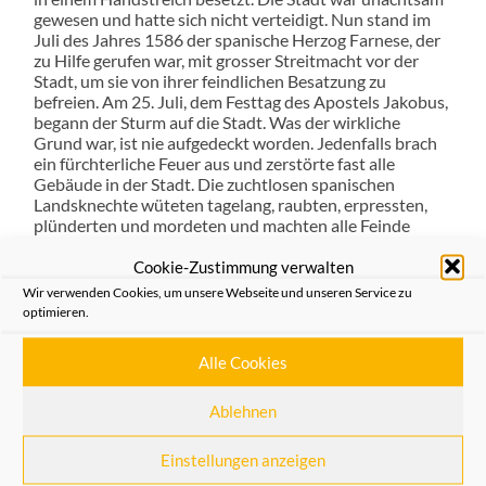
gewesen und hatte sich nicht verteidigt. Nun stand im
Juli des Jahres 1586 der spanische Herzog Farnese, der
zu Hilfe gerufen war, mit grosser Streitmacht vor der
Stadt, um sie von ihrer feindlichen Besatzung zu
befreien. Am 25. Juli, dem Festtag des Apostels Jakobus,
begann der Sturm auf die Stadt. Was der wirkliche
Grund war, ist nie aufgedeckt worden. Jedenfalls brach
ein fürchterliche Feuer aus und zerstörte fast alle
Gebäude in der Stadt. Die zuchtlosen spanischen
Landsknechte wüteten tagelang, raubten, erpressten,
plünderten und mordeten und machten alle Feinde
nieder. Was Befreiung werden sollte, wurde zur grössten
Katastrophe in der Geschichte von Neuss.
Cookie-Zustimmung verwalten
Radio News 89,4 strahlt die Sendung der Heimatfreunde
Wir verwenden Cookies, um unsere Webseite und unseren Service zu
aus dem Medienzentrum des Rhein-Kreises-Neuss am
optimieren.
22. Februar 2022 ab 20 Uhr aus. Später ist die Sendung
auch über NRWision -Mediathek -Heimatfreunde
Alle Cookies
Neuss – über das Internet zu hören.
Ablehnen
Allgemein
,
Aus dem Verein
Einstellungen anzeigen