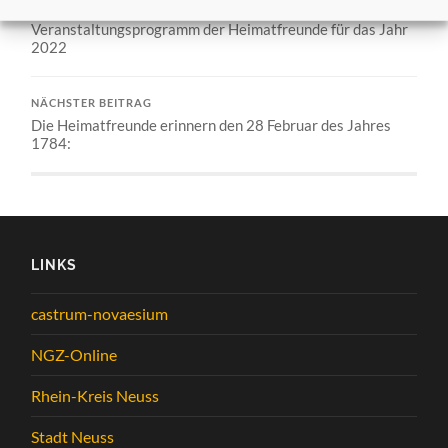
VORHERIGER BEITRAG
Veranstaltungsprogramm der Heimatfreunde für das Jahr
2022
NÄCHSTER BEITRAG
Die Heimatfreunde erinnern den 28 Februar des Jahres
1784:
LINKS
castrum-novaesium
NGZ-Online
Rhein-Kreis Neuss
Stadt Neuss