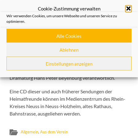
1945 stiess die 83. US Infanteriedivision als erste
Cookie-Zustimmung verwalten
an der Stelle des Rheins vor, an der fast 2000
Wir verwenden Cookies, um unsere Webseite und unseren Service zu
Jahren römische Legionen vorgedrungen waren
optimieren.
und ihr Lager aufschlugen.
Alle Cookies
Die Sprecher der Sendung aus dem Medienzentrum des
Rhein-Kreises-Neuss in Neuss-Holzheim sind Professor
Ablehnen
Dr. Wilhelm Schepping, Helga Peppekus und Dorothe
Klewitz. Die Texte schrieb Dr. Heinz Günther Hüsch. Für
Einstellungen anzeigen
die Musik sind Professor Dr. Wilhelm Schepping und der
Dramaturg Hans Peter Beyenburg verantwortlich.
Eine CD dieser und auch früherer Sendungen der
Heimatfreunde können im Medienzentrrum des Rhein-
Kreises Neuss in Neuss-Holzheim, altes Rathaus,
Bahnstrasse, ausgeliehen werden.
Allgemein
,
Aus dem Verein