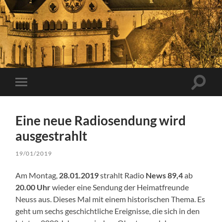
Suchfe
Mobile-
ein-/a
Menü
ein-/ausblenden
Eine neue Radiosendung wird
ausgestrahlt
19/01/2019
Am Montag,
28.01.2019
strahlt Radio
News 89,4
ab
20.00 Uhr
wieder eine Sendung der Heimatfreunde
Neuss aus. Dieses Mal mit einem historischen Thema. Es
geht um sechs geschichtliche Ereignisse, die sich in den