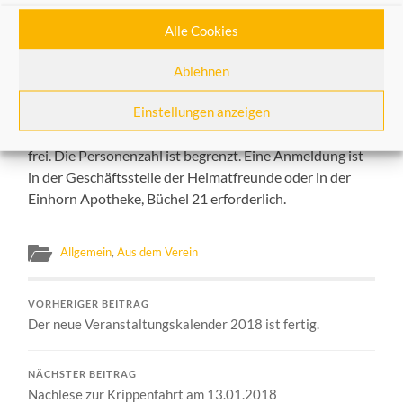
sowie um einen Exkurs zu F.H. Ehmcke. Letzterer war
Lithograf und Kunstgewerbelehrer von Coßmann und
Alle Cookies
Urbach.
Ablehnen
Die Veranstaltung findet statt am Mittwoch, 24. Januar
Einstellungen anzeigen
2018, 19.00 Uhr in der Geschäftsstelle der
Heimatfreunde Neuss, Michaelstraße 67. Der Eintritt ist
frei. Die Personenzahl ist begrenzt. Eine Anmeldung ist
in der Geschäftsstelle der Heimatfreunde oder in der
Einhorn Apotheke, Büchel 21 erforderlich.
Allgemein
,
Aus dem Verein
VORHERIGER BEITRAG
Der neue Veranstaltungskalender 2018 ist fertig.
NÄCHSTER BEITRAG
Nachlese zur Krippenfahrt am 13.01.2018