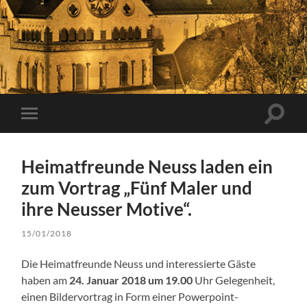
Suchfe
Mobile-
ein-/a
Menü
ein-/ausblenden
Heimatfreunde Neuss laden ein
zum Vortrag „Fünf Maler und
ihre Neusser Motive“.
15/01/2018
Die Heimatfreunde Neuss und interessierte Gäste
haben am
24. Januar 2018
um 19.00
Uhr Gelegenheit,
einen Bildervortrag in Form einer Powerpoint-