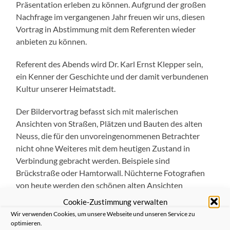
Präsentation erleben zu können. Aufgrund der großen
Nachfrage im vergangenen Jahr freuen wir uns, diesen
Vortrag in Abstimmung mit dem Referenten wieder
anbieten zu können.
Referent des Abends wird Dr. Karl Ernst Klepper sein,
ein Kenner der Geschichte und der damit verbundenen
Kultur unserer Heimatstadt.
Der Bildervortrag befasst sich mit malerischen
Ansichten von Straßen, Plätzen und Bauten des alten
Neuss, die für den unvoreingenommenen Betrachter
nicht ohne Weiteres mit dem heutigen Zustand in
Verbindung gebracht werden. Beispiele sind
Brückstraße oder Hamtorwall. Nüchterne Fotografien
von heute werden den schönen alten Ansichten
gegenübergestellt. Es handelt sich um Werke der
Cookie-Zustimmung verwalten
Neusser Maler Max Clarenbach, Josef Kohlschein d.J.,
Wir verwenden Cookies, um unsere Webseite und unseren Service zu
Jakob Weitz, Hermann Coßmann und Josef Urbach
optimieren.