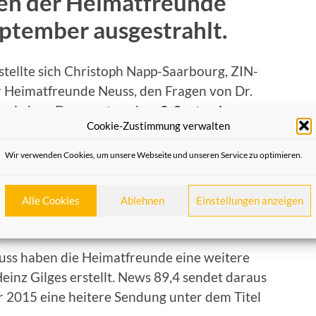
en der Heimatfreunde
ptember ausgestrahlt.
stellte sich Christoph Napp-Saarbourg, ZIN-
r Heimatfreunde Neuss, den Fragen von Dr.
g wird am Donnerstag, dem
3. September
Cookie-Zustimmung verwalten
usgestrahlt.
Wir verwenden Cookies, um unsere Webseite und unseren Service zu optimieren.
genen Sendungen waren Heinz Gilges,
mas Nickel und Prof. Wilhelm Schepping. Die
Alle Cookies
Ablehnen
Einstellungen anzeigen
m Geschäftsführer der Stadtwerke Neuss,
itung.
uss haben die Heimatfreunde eine weitere
inz Gilges erstellt. News 89,4 sendet daraus
 2015 eine heitere Sendung unter dem Titel