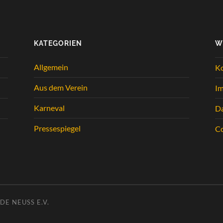
KATEGORIEN
W
Allgemein
K
Aus dem Verein
I
Karneval
Da
Pressespiegel
Co
E NEUSS E.V.