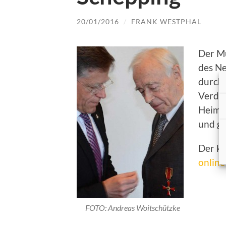
20/01/2016
/
FRANK WESTPHAL
Der M
des N
durch 
Verdie
Heimat
und gr
Der ko
onlin
FOTO: Andreas Woitschützke