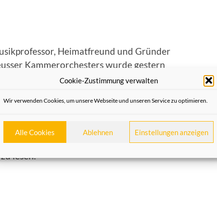
usikprofessor, Heimatfreund und Gründer
eusser Kammerorchesters wurde gestern
Landrat H.-J. Petrauschke mit dem
Cookie-Zustimmung verwalten
nstkreuz am Bande ausgezeichnet. Die
Wir verwenden Cookies, um unsere Webseite und unseren Service zu optimieren.
freunde freuen sich mit Wilhelm Schepping
atulieren herzlich zu der Auszeichnung.
Alle Cookies
Ablehnen
Einstellungen anzeigen
mplette Bericht ist in der NGZ und auf
NGZ-
e
zu lesen.