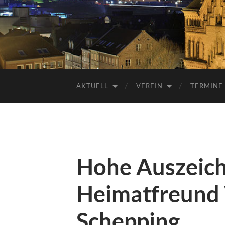
AKTUELL
VEREIN
TERMINE
Hohe Auszeic
Heimatfreund
Schepping