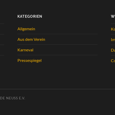
KATEGORIEN
W
Allgemein
K
Aus dem Verein
I
Karneval
Da
Pressespiegel
Co
E NEUSS E.V.