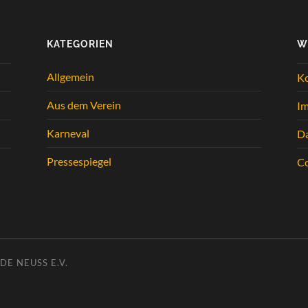
KATEGORIEN
W
Allgemein
K
Aus dem Verein
I
Karneval
Da
Pressespiegel
Co
E NEUSS E.V.