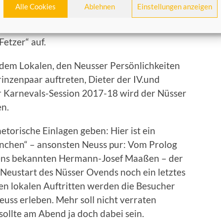
 gewonnen. Ebenfalls bei der „Jecken
Alle Cookies
Ablehnen
Einstellungen anzeigen
ovesier“ gecastet, die als Neusser Band und
mspreis abräumten. Als weiteres
Fetzer“ auf.
 dem Lokalen, den Neusser Persönlichkeiten
rinzenpaar auftreten, Dieter der IV.und
er Karnevals-Session 2017-18 wird der Nüsser
en.
torische Einlagen geben: Hier ist ein
nchen“ – ansonsten Neuss pur: Vom Prolog
tens bekannten Hermann-Josef Maaßen – der
 Neustart des Nüsser Ovends noch ein letztes
ren lokalen Auftritten werden die Besucher
uss erleben. Mehr soll nicht verraten
ollte am Abend ja doch dabei sein.