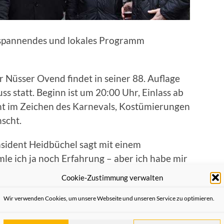
t spannendes und lokales Programm
r Nüsser Ovend findet in seiner 88. Auflage
s statt. Beginn ist um 20:00 Uhr, Einlass ab
eht im Zeichen des Karnevals, Kostümierungen
scht.
äsident Heidbüchel sagt mit einem
e ich ja noch Erfahrung – aber ich habe mir
durchgeplant sein muss. Und genau das haben
Cookie-Zustimmung verwalten
ir durch.“
Wir verwenden Cookies, um unsere Webseite und unseren Service zu optimieren.
der Domstadt an, sie haben den Jurypreis der