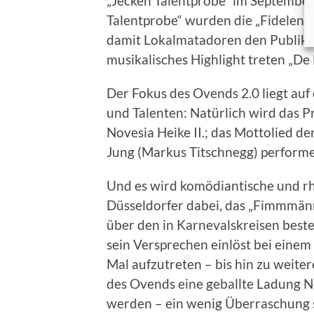
„Jecken Talentprobe“ im September
Talentprobe“ wurden die „Fidelen N
damit Lokalmatadoren den Publiku
musikalisches Highlight treten „De 
Der Fokus des Ovends 2.0 liegt auf
und Talenten: Natürlich wird das P
Novesia Heike II.; das Mottolied d
Jung (Markus Titschnegg) perform
Und es wird komödiantische und rhe
Düsseldorfer dabei, das „Fimmmän
über den in Karnevalskreisen bes
sein Versprechen einlöst bei einem
Mal aufzutreten – bis hin zu weite
des Ovends eine geballte Ladung Ne
werden – ein wenig Überraschung s