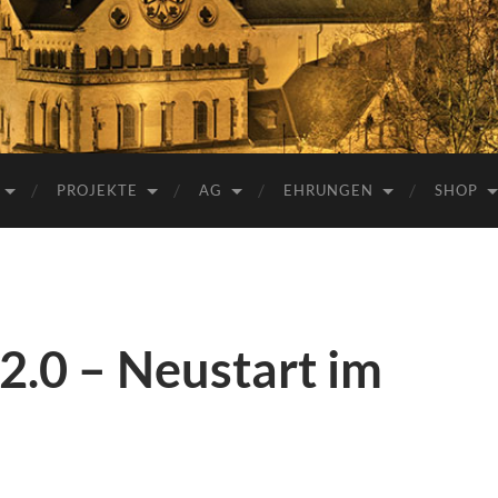
e.V.
PROJEKTE
AG
EHRUNGEN
SHOP
2.0 – Neustart im