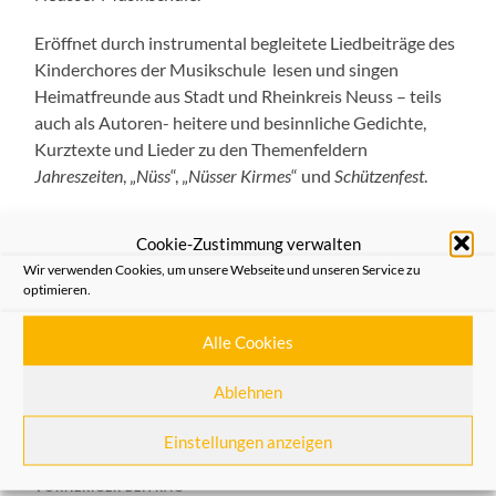
Eröffnet durch instrumental begleitete Liedbeiträge des
Kinderchores der Musikschule lesen und singen
Heimatfreunde aus Stadt und Rheinkreis Neuss – teils
auch als Autoren- heitere und besinnliche Gedichte,
Kurztexte und Lieder zu den Themenfeldern
Jahreszeiten
, „
Nüss
“, „
Nüsser Kirmes
“ und
Schützenfest
.
Der Eintritt zur Veranstaltung ist frei. Interessenten
Cookie-Zustimmung verwalten
sollten sich jedoch kostenfreie Eintrittskarten an den
Wir verwenden Cookies, um unsere Webseite und unseren Service zu
bekannten Stellen (
Geschäftsstelle der Heimatfreunde
,
optimieren.
Einhorn-Apotheke Neuss
) besorgen. Besucher mit
Eintrittskarte haben Vortritt, falls das Raumangebot im
Alle Cookies
Saal nicht ausreicht.
Ablehnen
Allgemein
,
Aus dem Verein
Einstellungen anzeigen
VORHERIGER BEITRAG