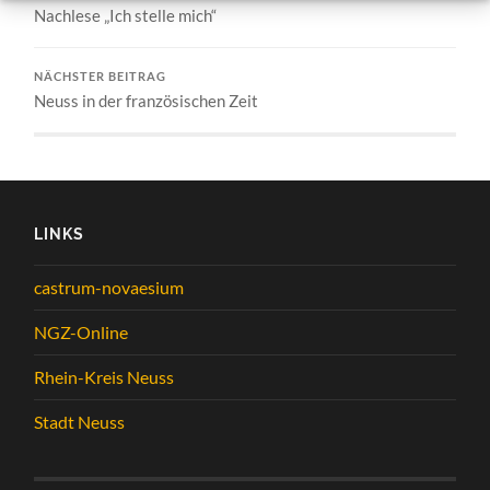
Nachlese „Ich stelle mich“
NÄCHSTER BEITRAG
Neuss in der französischen Zeit
LINKS
castrum-novaesium
NGZ-Online
Rhein-Kreis Neuss
Stadt Neuss