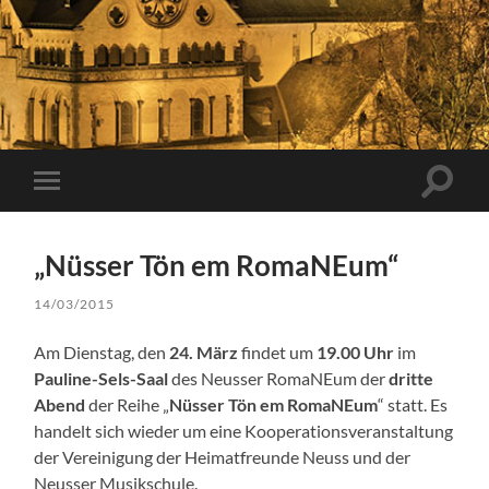
Suchfe
Mobile-
ein-/a
Menü
ein-/ausblenden
„Nüsser Tön em RomaNEum“
14/03/2015
Am Dienstag, den
24. März
findet um
19.00 Uhr
im
Pauline-Sels-Saal
des Neusser RomaNEum der
dritte
Abend
der Reihe „
Nüsser Tön em RomaNEum
“ statt. Es
handelt sich wieder um eine Kooperationsveranstaltung
der Vereinigung der Heimatfreunde Neuss und der
Neusser Musikschule.