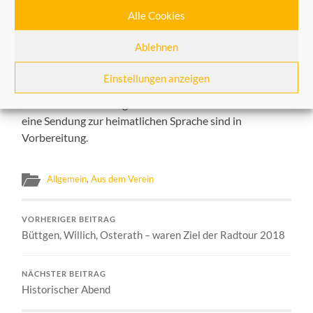
Politik ab. Auch darüber äußert er sich im
Alle Cookies
Studiogespräch, das im Medienzentrum des Rhein-
Kreises Neuss in Neuss-Holzheim aufgenommen wurde.
Ablehnen
Dort kann eine CD dieser aber auch früherer Sendungen
der Heimatfreunde ausgeliehen werden.
Einstellungen anzeigen
Zwei weitere Sendungen mit historischen Inhalten und
eine Sendung zur heimatlichen Sprache sind in
Vorbereitung.
Allgemein
,
Aus dem Verein
VORHERIGER BEITRAG
Büttgen, Willich, Osterath – waren Ziel der Radtour 2018
NÄCHSTER BEITRAG
Historischer Abend