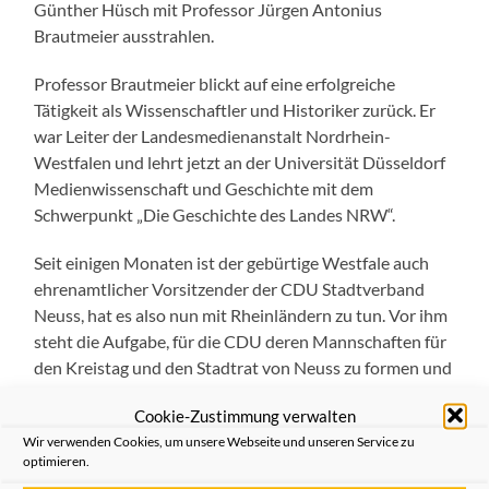
Günther Hüsch mit Professor Jürgen Antonius
Brautmeier ausstrahlen.
Professor Brautmeier blickt auf eine erfolgreiche
Tätigkeit als Wissenschaftler und Historiker zurück. Er
war Leiter der Landesmedienanstalt Nordrhein-
Westfalen und lehrt jetzt an der Universität Düsseldorf
Medienwissenschaft und Geschichte mit dem
Schwerpunkt „Die Geschichte des Landes NRW“.
Seit einigen Monaten ist der gebürtige Westfale auch
ehrenamtlicher Vorsitzender der CDU Stadtverband
Neuss, hat es also nun mit Rheinländern zu tun. Vor ihm
steht die Aufgabe, für die CDU deren Mannschaften für
den Kreistag und den Stadtrat von Neuss zu formen und
nach einem Kandidaten für die nächste Wahl des
Cookie-Zustimmung verwalten
Bürgermeisters zu suchen. Eine lokal wichtige und
Wir verwenden Cookies, um unsere Webseite und unseren Service zu
zugleich schwierige Anforderung, denn es zeichnen sich
optimieren.
manche personelle Veränderungen in der Neusser