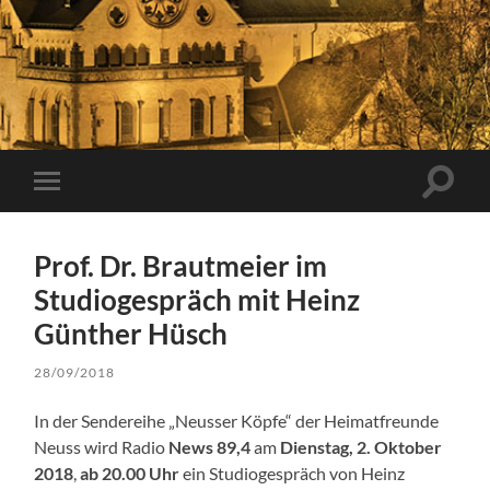
Suchfe
Mobile-
ein-/a
Menü
ein-/ausblenden
Prof. Dr. Brautmeier im
Studiogespräch mit Heinz
Günther Hüsch
28/09/2018
In der Sendereihe „Neusser Köpfe“ der Heimatfreunde
Neuss wird Radio
News 89,4
am
Dienstag, 2. Oktober
2018
,
ab 20.00 Uhr
ein Studiogespräch von Heinz