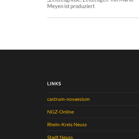
Meyen ist produziert
LINKS
castrum-novaesium
NGZ-Online
Rhein-Kreis Neuss
Stadt Neuss