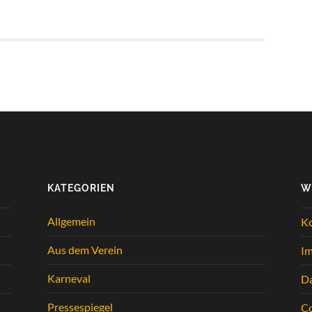
KATEGORIEN
W
Allgemein
K
Aus dem Verein
I
Karneval
Da
Pressespiegel
Co