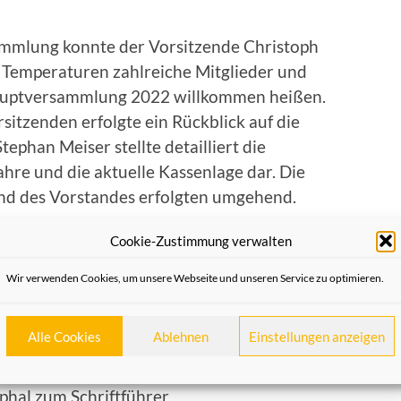
ammlung konnte der Vorsitzende Christoph
Temperaturen zahlreiche Mitglieder und
auptversammlung 2022 willkommen heißen.
itzenden erfolgte ein Rückblick auf die
ephan Meiser stellte detailliert die
hre und die aktuelle Kassenlage dar. Die
nd des Vorstandes erfolgten umgehend.
ich folgende Ergebnisse, der gesamte
Cookie-Zustimmung verwalten
langen Pandemiezeit zur Wahl:
Wir verwenden Cookies, um unsere Webseite und unseren Service zu optimieren.
app-Saarbourg zum 1. Vorsitzenden
d Axel Stucke zu den stellv. Vorsitzenden
Alle Cookies
Ablehnen
Einstellungen anzeigen
ser zum Schatzmeister
hal zum Schriftführer