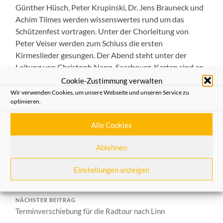
Günther Hüsch, Peter Krupinski, Dr. Jens Brauneck und
Achim Tilmes werden wissenswertes rund um das
Schützenfest vortragen. Unter der Chorleitung von
Peter Veiser werden zum Schluss die ersten
Kirmeslieder gesungen. Der Abend steht unter der
Leitung von Christoph Napp-Saarbourg. Karten sind an
der Infotheke im Rathaus, in der Geschäftsstelle der
Cookie-Zustimmung verwalten
Heimatfreunde sowie in der Einhorn-Apotheke
Wir verwenden Cookies, um unsere Webseite und unseren Service zu
optimieren.
erhältlich.
Alle Cookies
Allgemein
,
Aus dem Verein
Ablehnen
VORHERIGER BEITRAG
Einstellungen anzeigen
Junge Neusser Blickwinkel
NÄCHSTER BEITRAG
Terminverschiebung für die Radtour nach Linn