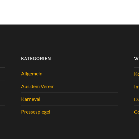
KATEGORIEN
W
Allgemein
K
Aus dem Verein
I
Karneval
Da
Pressespiegel
Co