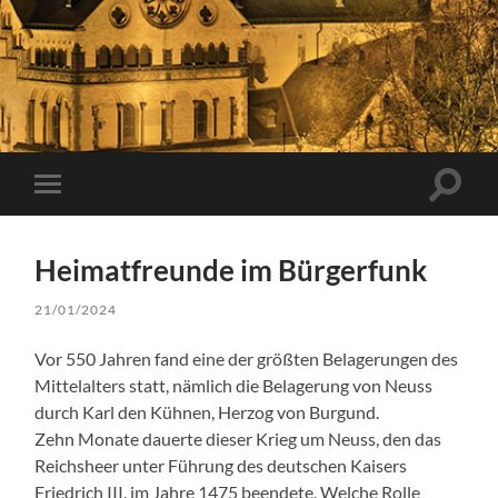
Suchfe
Mobile-
ein-/a
Menü
ein-/ausblenden
Heimatfreunde im Bürgerfunk
21/01/2024
Vor 550 Jahren fand eine der größten Belagerungen des
Mittelalters statt, nämlich die Belagerung von Neuss
durch Karl den Kühnen, Herzog von Burgund.
Zehn Monate dauerte dieser Krieg um Neuss, den das
Reichsheer unter Führung des deutschen Kaisers
Friedrich III. im Jahre 1475 beendete. Welche Rolle