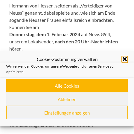
Hermann von Hessen, seitdem als „Verteidiger von
Neuss“ genannt, dabei spielte und, wie sich am Ende
sogar die Neusser Frauen einfallsreich einbrachten,
können Sie am
Donnerstag, dem 1. Februar 2024
auf News 89,4,
unserem Lokalsender,
nach den 20 Uhr-Nachrichten
hören.
Cookie-Zustimmung verwalten
Diese Radiosendung von Heinz-Günther Hüsch, die er
Wir verwenden Cookies, um unsere Webseite und unseren Service zu
noch selbst begleiten konnte, ist danach bei NRWision –
optimieren.
Mediathek Heimatfreunde Neuss zu hören und
herunterzuladen.
Alle Cookies
Ablehnen
Allgemein
,
Aus dem Verein
Einstellungen anzeigen
VORHERIGER BEITRAG
Veranstaltungshinweis für den 23.01.2024