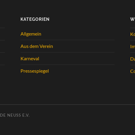
KATEGORIEN
W
Allgemein
K
Aus dem Verein
I
Karneval
Da
Pressespiegel
Co
E NEUSS E.V.