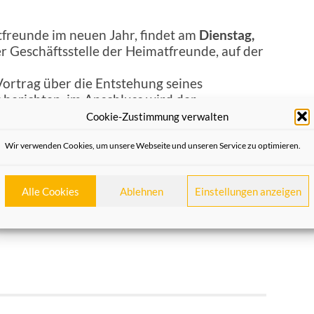
tfreunde im neuen Jahr, findet am
Dienstag,
r Geschäftsstelle der Heimatfreunde, auf der
Vortrag über die Entstehung seines
 berichten, im Anschluss wird der
s perfekte Foto“ geben.
Cookie-Zustimmung verwalten
t in Uedesheim, arbeitete bis zu seinem
chiedene Unternehmensbeteiligungen der
Wir verwenden Cookies, um unsere Webseite und unseren Service zu optimieren.
für die Fotografie im Alter von 20 Jahren
Alle Cookies
Ablehnen
Einstellungen anzeigen
g ist in der Geschäftsstelle der