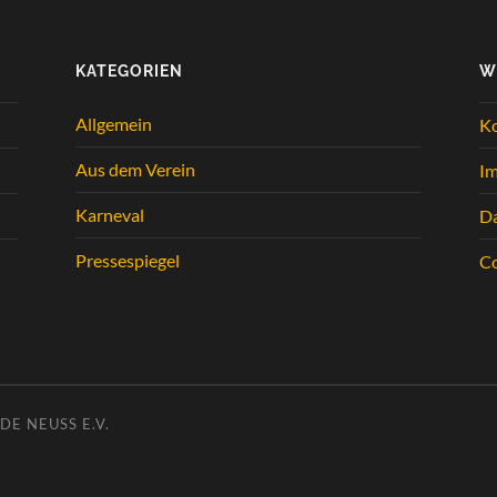
KATEGORIEN
W
Allgemein
K
Aus dem Verein
I
Karneval
Da
Pressespiegel
Co
E NEUSS E.V.