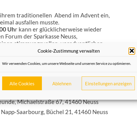
ihrem traditionellen Abend im Advent ein,
eimal ausfallen musste.
.00 Uh
r kann er glücklicherweise wieder
ten Forum der Sparkasse Neuss,
 einen stimmungsvollen, voradventlichen
hen Vorträgen und dem gemeinsamen Singen
Cookie-Zustimmung verwalten
ihnachtslieder. Aufgrund der zu
d der damit verbundenen begrenzten
Wir verwenden Cookies, um unsere Webseite und unseren Service zu optimieren.
 Eintrittskarte unbedingt erforderlich.
lieder Euro 12,00, Nichtmitglieder zahlen
Alle Cookies
Ablehnen
Einstellungen anzeigen
nnen bei den folgenden Verkaufsstellen
reunde, Michaelstraße 67, 41460 Neuss
 Napp-Saarbourg, Büchel 21, 41460 Neuss