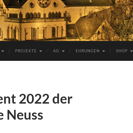
e.V.
PROJEKTE
AG
EHRUNGEN
SHOP
nt 2022 der
e Neuss