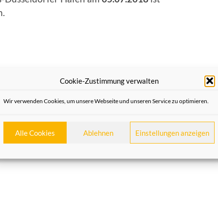
n.
Cookie-Zustimmung verwalten
NÄCHSTER BEITRAG
Ronk ömm Kermes
Wir verwenden Cookies, um unsere Webseite und unseren Service zu optimieren.
Alle Cookies
Ablehnen
Einstellungen anzeigen