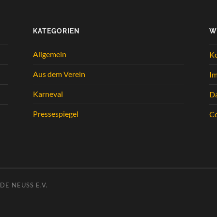
KATEGORIEN
W
Allgemein
K
Aus dem Verein
I
Karneval
Da
Pressespiegel
Co
E NEUSS E.V.