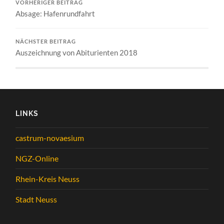
VORHERIGER BEITRAG
Absage: Hafenrundfahrt
NÄCHSTER BEITRAG
Auszeichnung von Abiturienten 2018
LINKS
castrum-novaesium
NGZ-Online
Rhein-Kreis Neuss
Stadt Neuss