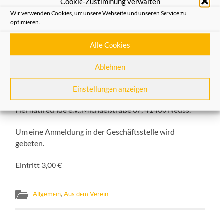
Cookie-Zustimmung verwalten
Die Heimatfreunde laden zu einem Abend mit
Wir verwenden Cookies, um unsere Webseite und unseren Service zu
Geschichten und Liedern
optimieren.
„
Ronk ömm Kermes
“ in Mundart ein, vorgetragen von
Alle Cookies
Katharina Hall und musikalisch begleitet von Paul
Dworak.
Ablehnen
Die Veranstaltung findet statt am
Donnerstag, den 19.
Einstellungen anzeigen
Juli um 19:00 Uhr
in der Geschäftsstelle der
Heimatfreunde e.V., Michaelstraße 67, 41460 Neuss.
Um eine Anmeldung in der Geschäftsstelle wird
gebeten.
Eintritt 3,00 €
Allgemein
,
Aus dem Verein