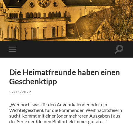
Suchfe
Mobile-
ein-/a
Menü
ein-/ausblenden
Die Heimatfreunde haben einen
Geschenktipp
22/11/2022
„Wer noch ‚was für den Adventkalender oder ein
Wichtelgeschenk für die kommenden Weihnachtsfeiern
sucht, kommt mit einer (oder mehreren Ausgaben ) aus
der Serie der Kleinen Bibliothek immer gut an…..“