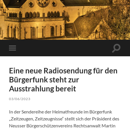
Suchfe
Mobile-
ein-/a
Menü
ein-/ausblenden
Eine neue Radiosendung für den
Bürgerfunk steht zur
Ausstrahlung bereit
03/06/2023
In der Sendereihe der Heimatfreunde im Bürgerfunk
„Zeitzeugen, Zeitzeugnisse“ stellt sich der Präsident des
Neusser Bürgerschützenvereins Rechtsanwalt Martin