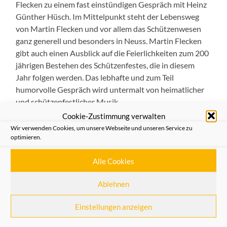
Flecken zu einem fast einstündigen Gespräch mit Heinz
Günther Hüsch. Im Mittelpunkt steht der Lebensweg
von Martin Flecken und vor allem das Schützenwesen
ganz generell und besonders in Neuss. Martin Flecken
gibt auch einen Ausblick auf die Feierlichkeiten zum 200
jährigen Bestehen des Schützenfestes, die in diesem
Jahr folgen werden. Das lebhafte und zum Teil
humorvolle Gespräch wird untermalt von heimatlicher
und schützenfestlicher Musik.
Cookie-Zustimmung verwalten
Die Leitung der Sendung hat Johannes Feser. Radio
Wir verwenden Cookies, um unsere Webseite und unseren Service zu
News 89,4 strahlt die Sendung am Donnerstag, 15. Juni
optimieren.
2023 nach den Nachrichten um 20.00 Uhr aus. Später ist
die Sendung über NRWision – Mediathek –
Alle Cookies
Heimatfreunde Neuss im Internet weltweit zu hören.
Ablehnen
Allgemein
,
Aus dem Verein
Einstellungen anzeigen