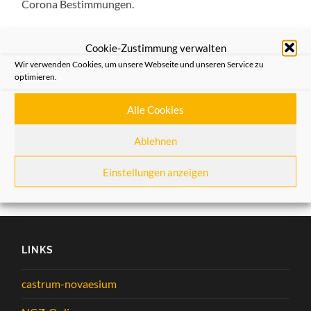
Corona Bestimmungen.
Allgemein
,
Aus dem Verein
Cookie-Zustimmung verwalten
Wir verwenden Cookies, um unsere Webseite und unseren Service zu
optimieren.
VORHERIGER BEITRAG
Die Heimatfreunde erinnern an den 2. und 3. März 1945.
Alle Cookies
NÄCHSTER BEITRAG
Ablehnen
Bewertung der Radiosendung §Das spanische Feuer“ durch
NRWision
Einstellungen anzeigen
LINKS
castrum-novaesium