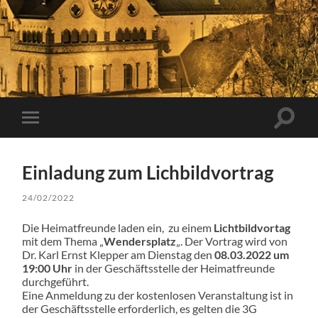
Suchfe
Mobile-
ein-/a
Menü
ein-/ausblenden
Einladung zum Lichbildvortrag
24/02/2022
Die Heimatfreunde laden ein, zu einem
Lichtbildvortag
mit dem Thema „
Wendersplatz
„. Der Vortrag wird von
Dr. Karl Ernst Klepper am Dienstag den
08.03.2022 um
19:00 Uhr
in der Geschäftsstelle der Heimatfreunde
durchgeführt.
Eine Anmeldung zu der kostenlosen Veranstaltung ist in
der Geschäftsstelle erforderlich, es gelten die 3G