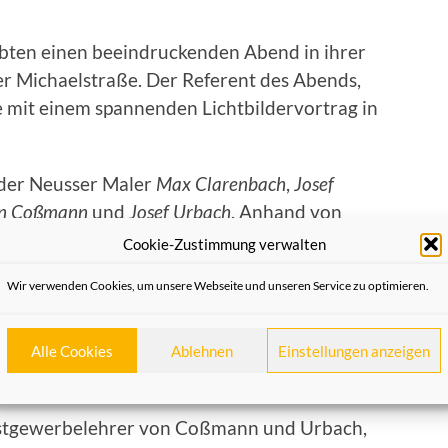
bten einen beeindruckenden Abend in ihrer
der Michaelstraße. Der Referent des Abends,
ie mit einem spannenden Lichtbildervortrag in
 der Neusser Maler
Max Clarenbach
,
Josef
n Coßmann
und
Josef Urbach
. Anhand von
inzelnen Künstler entwickelte Dr. Klepper im
Cookie-Zustimmung verwalten
wischen ihrer damaligen Sichtweise und der
Wir verwenden Cookies, um unsere Webseite und unseren Service zu optimieren.
rafien wurden den ehemaligen alten
und Bauten gegenübergestellt. Was zunächst
eigene Erinnerungen wieder ins Bewusstsein
Alle Cookies
Ablehnen
Einstellungen anzeigen
nstgewerbelehrer von Coßmann und Urbach,