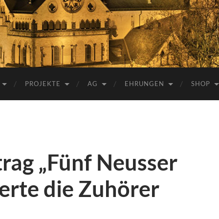
e.V.
PROJEKTE
AG
EHRUNGEN
SHOP
trag „Fünf Neusser
erte die Zuhörer