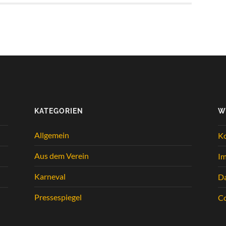
KATEGORIEN
W
Allgemein
K
Aus dem Verein
I
Karneval
Da
Pressespiegel
Co