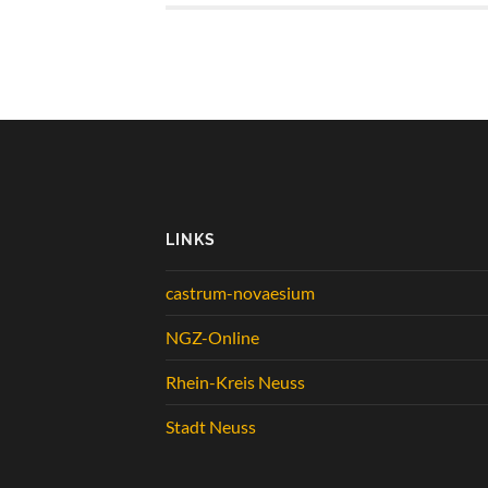
LINKS
castrum-novaesium
NGZ-Online
Rhein-Kreis Neuss
Stadt Neuss