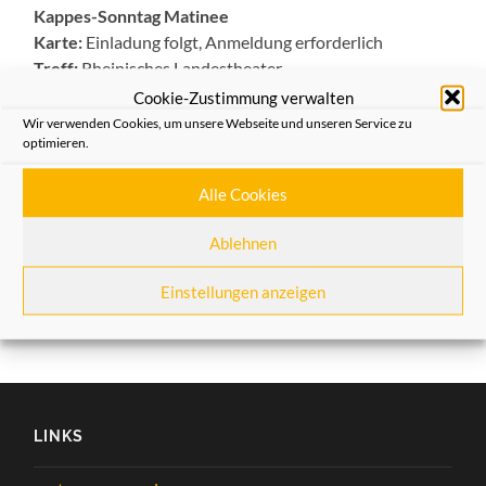
Kappes-Sonntag Matinee
Karte:
Einladung folgt, Anmeldung erforderlich
Treff:
Rheinisches Landestheater
Cookie-Zustimmung verwalten
Wir verwenden Cookies, um unsere Webseite und unseren Service zu
Allgemein
,
Aus dem Verein
optimieren.
Alle Cookies
VORHERIGER BEITRAG
Krippentour 2015 nach Köln
Ablehnen
NÄCHSTER BEITRAG
Einstellungen anzeigen
60. Abend des Mundartkreises „Mer kalle Nüsser Platt“
LINKS