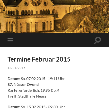
Suchfe
Mobile-
ein-/a
Menü
ein-/ausblenden
Termine Februar 2015
16/01/2015
Datum:
Sa. 07.02.2015 · 19:11 Uhr
87. Nüsser Ovend
Karte:
erforderlich, 19,95 € p.P.
Treff:
Stadthalle Neuss
Datum:
So. 15.02.2015 · 09:30 Uhr